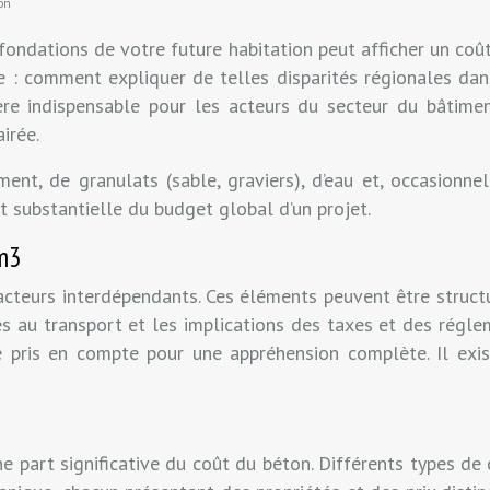
ion
ondations de votre future habitation peut afficher un coût
le : comment expliquer de telles disparités régionales da
e indispensable pour les acteurs du secteur du bâtiment
irée.
nt, de granulats (sable, graviers), d’eau et, occasionnel
t substantielle du budget global d’un projet.
 m3
 facteurs interdépendants. Ces éléments peuvent être struct
es au transport et les implications des taxes et des régl
re pris en compte pour une appréhension complète. Il ex
ne part significative du coût du béton. Différents types de