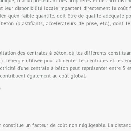
nique, chacun présentant des propriétés et des prix distinct
t leur disponibilité locale impactent directement le coût f
ien qu’en faible quantité, doit être de qualité adéquate pou
béton (plastifiants, accélérateurs de prise, etc.), dont
itation des centrales à béton, où les différents constitu
.). L’énergie utilisée pour alimenter les centrales et les
tricité d’une centrale à béton peut représenter entre 5 et
 contribuent également au coût global.
)
 constitue un facteur de coût non négligeable. La distance