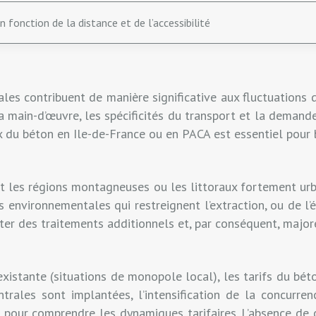
 fonction de la distance et de l’accessibilité
les contribuent de manière significative aux fluctuations d
 la main-d’œuvre, les spécificités du transport et la deman
ix du béton en Ile-de-France ou en PACA est essentiel pour 
 les régions montagneuses ou les littoraux fortement urba
es environnementales qui restreignent l’extraction, ou de l’
iter des traitements additionnels et, par conséquent, majore
nexistante (situations de monopole local), les tarifs du bé
rales sont implantées, l’intensification de la concurrenc
e pour comprendre les dynamiques tarifaires. L’absence de