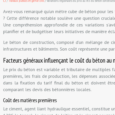
/
Travaux publics et génie civil
/ Variations régionales du prix au m3 du béton construct
Avez-vous remarqué qu’un mètre cube de béton pour les f
? Cette différence notable soulève une question crucia
Une compréhension approfondie de ces variations s’avèr
planifier et de budgétiser leurs initiatives de manière écla
Le béton de construction, composé d’un mélange de cime
infrastructures et bâtiments. Son coût représente une par
Facteurs généraux influençant le coût du béton au
Le prix du béton est variable et tributaire de multiples
premières, les frais de production, les dépenses associé
dans la fixation du tarif final du béton et doivent êt
comparant les devis des bétonnières locales.
Coût des matières premières
Le ciment, agent liant hydraulique essentiel, constitue u